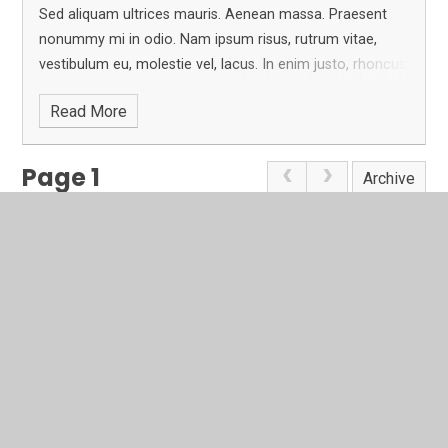
Sed aliquam ultrices mauris.
Aenean massa. Praesent
nonummy mi in odio. Nam ipsum risus, rutrum vitae,
vestibulum eu, molestie vel, lacus.
In enim justo, rhoncus
ut, imperdiet a, venenatis vitae, justo. Donec venenatis
Read More
vulputate lorem. Aenean vulputate eleifend tellus.
Page 1
Archive
In This Section
Latest News
Newsletters