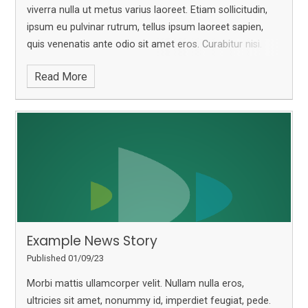
viverra nulla ut metus varius laoreet. Etiam sollicitudin,
ipsum eu pulvinar rutrum, tellus ipsum laoreet sapien,
quis venenatis ante odio sit amet eros. Curabitur nisi.
Sed mollis, eros et ultrices tempus, mauris ipsum
Read More
aliquam libero, non adipiscing dolor urna a orci. Nullam
accumsan lorem in dui. In dui magna, posuere eget,
vestibulum et, tempor auctor, justo. Sed magna purus,
fermentum eu, tincidunt eu, varius ut, felis.
Example News Story
Published 01/09/23
Morbi mattis ullamcorper velit. Nullam nulla eros,
ultricies sit amet, nonummy id, imperdiet feugiat, pede.